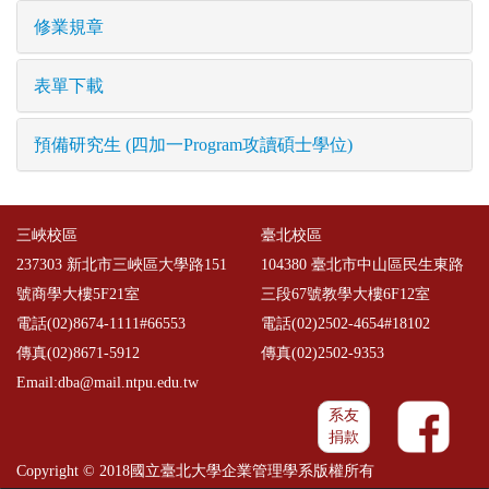
修業規章
表單下載
預備研究生 (四加一Program攻讀碩士學位)
三峽校區
臺北校區
237303 新北市三峽區大學路151
104380 臺北市中山區民生東路
號商學大樓5F21室
三段67號教學大樓6F12室
電話(02)8674-1111#66553
電話(02)2502-4654#18102
傳真(02)8671-5912
傳真(02)2502-9353
Email:dba@mail.ntpu.edu.tw
系友
捐款
Copyright © 2018國立臺北大學企業管理學系版權所有