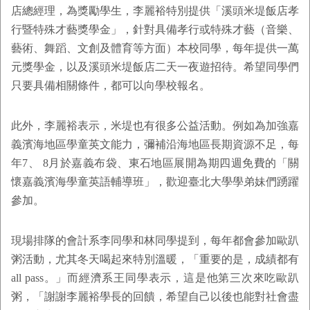
店總經理，為獎勵學生，李麗裕特別提供「溪頭米堤飯店孝
行暨特殊才藝獎學金」，針對具備孝行或特殊才藝（音樂、
藝術、舞蹈、文創及體育等方面）本校同學，每年提供一萬
元獎學金，以及溪頭米堤飯店二天一夜遊招待。希望同學們
只要具備相關條件，都可以向學校報名。
此外，李麗裕表示，米堤也有很多公益活動。例如為加強嘉
義濱海地區學童英文能力，彌補沿海地區長期資源不足，每
年7、 8月於嘉義布袋、東石地區展開為期四週免費的「關
懷嘉義濱海學童英語輔導班」，歡迎臺北大學學弟妹們踴躍
參加。
現場排隊的會計系李同學和林同學提到，每年都會參加歐趴
粥活動，尤其冬天喝起來特別溫暖，「重要的是，成績都有
all pass。」而經濟系王同學表示，這是他第三次來吃歐趴
粥，「謝謝李麗裕學長的回饋，希望自己以後也能對社會盡