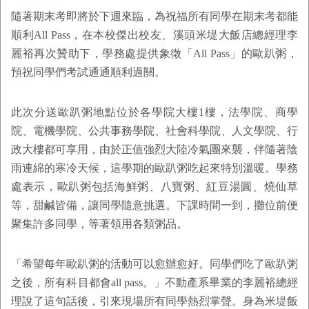
隨著期末考即將於下週來臨，為祝福所有同學在期末考都能
順利All Pass，在本校傑出校友、溪頭米堤大飯店總經理李
麗裕再次贊助下，學務處提供象徵「All Pass」的歐趴粥，
預祝同學們考試通通順利過關。
此次分送歐趴粥地點位於各學院大樓1樓，法學院、商學
院、電機學院、公共事務學院、社會科學院、人文學院、行
政大樓都可享用，由於正值強烈大陸冷氣團來襲，伴隨著陰
雨連綿的寒冷天候，這學期的歐趴粥吃起來特別溫暖。學務
處表示，歐趴粥包括海鮮粥、八寶粥、紅豆湯圓、燒仙草
等，甜鹹皆備，讓同學隨意挑選。下課時間一到，攤位前便
聚集許多同學，等著領用各類粥品。
「希望每年歐趴粥的活動可以愈辦愈好。同學們吃了歐趴粥
之後，所有科目都會all pass。」不動產系畢業的李麗裕總經
理說了這句話後，引來現場所有同學熱烈掌聲。身為米堤飯