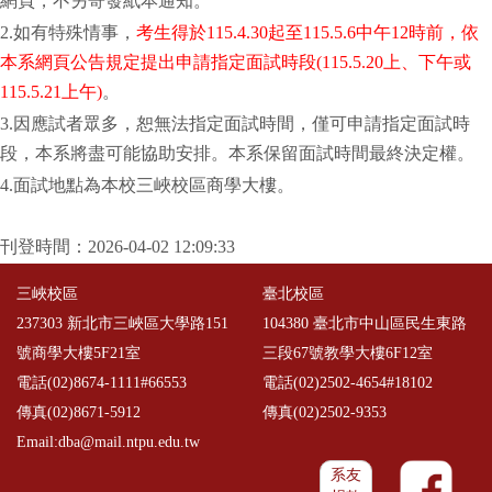
網頁，不另寄發紙本通知。
2.如有特殊情事，
考生得於115.4.30起至115.5.6中午12時前，依
本系網頁公告規定提出申請指定面試時段(115.5.20上、下午或
115.5.21上午)
。
3.因應試者眾多，恕無法指定面試時間，僅可申請指定面試時
段，本系將盡可能協助安排。本系保留面試時間最終決定權。
4.面試地點為本校三峽校區商學大樓。
刊登時間：2026-04-02 12:09:33
三峽校區
臺北校區
237303 新北市三峽區大學路151
104380 臺北市中山區民生東路
號商學大樓5F21室
三段67號教學大樓6F12室
電話(02)8674-1111#66553
電話(02)2502-4654#18102
傳真(02)8671-5912
傳真(02)2502-9353
Email:dba@mail.ntpu.edu.tw
系友