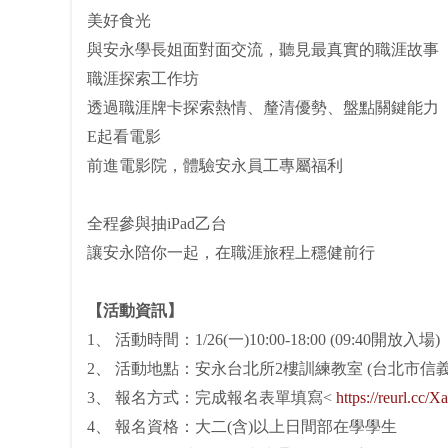
美好食光
與安永學長姐面對面交流，聽見最真實的職涯故事
職涯探索工作坊
透過職涯牌卡探索熱情、釐清優勢、盤點關鍵能力
E起看電影
前進電影院，體驗安永員工專屬福利
全程參與抽iPad乙台
讓安永陪你一起，在職涯旅程上穩健前行
【活動資訊】
1、 活動時間：1/26(一)10:00-18:00 (09:40開放入場)
2、 活動地點：安永台北所2樓訓練教室 (台北市信義
3、 報名方式：完成報名表單填寫<
https://reurl.cc/
4、 報名資格：大二(含)以上日間部在學學生