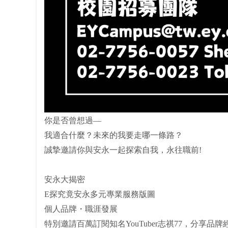
你是否曾想過—
我適合什麼？未來的我要走哪一條路？
誠摯邀請你與安永一起探索自我，永往職前!
安永大揭密
E探究竟安永多元專業服務版圖
個人品牌・職涯發展
特別邀請百萬訂閱知名YouTuber志祺77，分享品