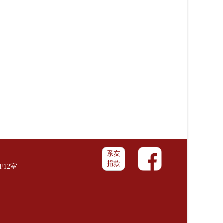
系友
捐款
F12室