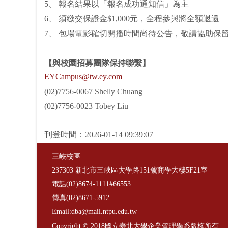
5、 報名結果以「報名成功通知信」為主
6、 須繳交保證金$1,000元，全程參與將全額退還
7、 包場電影確切開播時間尚待公告，敬請協助保留
【與校園招募團隊保持聯繫】
EYCampus@tw.ey.com
(02)7756-0067 Shelly Chuang
(02)7756-0023 Tobey Liu
刊登時間：2026-01-14 09:39:07
三峽校區
237303 新北市三峽區大學路151號商學大樓5F21室
電話(02)8674-1111#66553
傳真(02)8671-5912
Email:dba@mail.ntpu.edu.tw
Copyright © 2018國立臺北大學企業管理學系版權所有