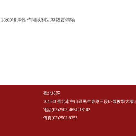
18:00後彈性時間以利完整觀賞體驗
臺北校區
104380 臺北市中山區民生東路三段67號教學大樓6
電話(02)2502-4654#18102
傳真(02)2502-9353