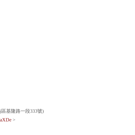
區基隆路一段333號)
XaaXDe
>