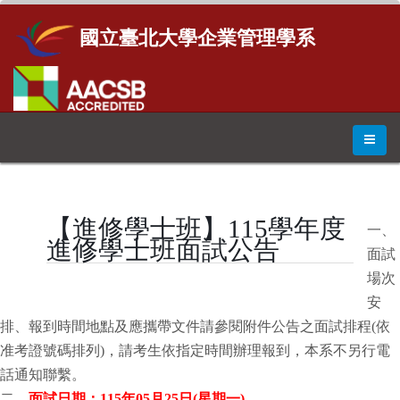
國立臺北大學企業管理學系
【進修學士班】115學年度
一、
進修學士班面試公告
面試
場次
安
排、報到時間地點及應攜帶文件請參閱附件公告之面試排程(依
准考證號碼排列)，請考生依指定時間辦理報到，本系不另行電
話通知聯繫。
二、
面試日期：
115
年
05
月
25
日
(
星期一
)