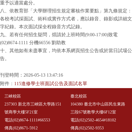
重予以適當處分。
八、依教育部「大學辦理招生規定審核作業要點」第九條規定：
各校考試採面試、術科或實作方式者，應以錄音、錄影或詳細文
字紀錄。本次面試採全程錄音方式記錄。
九、若有任何招生疑問，煩請於上班時間(9:00-17:00)致電
(02)8674-1111 分機66556 劉助教
十、其他如有未盡事宜，均依本系網頁招生公告或於當日試場公
告。
刊登時間：2026-05-13 13:47:16
附件：
115進修學士班面試公告及面試名單
三峽校區
臺北校區
237303 新北市三峽區大學路151
104380 臺北市中山區民生東路
號商學大樓5F21室
三段67號教學大樓6F12室
電話(02)8674-1111#66553
電話(02)2502-4654#18102
傳真(02)8671-5912
傳真(02)2502-9353