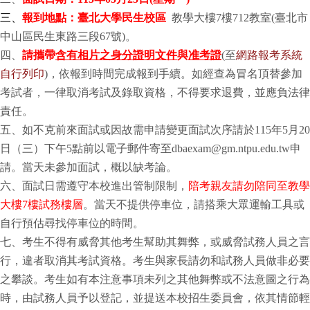
三、
報到地點：臺北大學民生校區
教學大樓7樓712教室(臺北市
中山區民生東路三段67號)。
四、
請攜帶
含有相片之身分證明文件
與
准考證
(至
網路報考系統
自行列印
)，依報到時間完成報到手續。如經查為冒名頂替參加
考試者，一律取消考試及錄取資格，不得要求退費，並應負法律
責任。
五、如不克前來面試或因故需申請變更面試次序請於115年5月20
日（三）下午5點前以電子郵件寄至dbaexam@gm.ntpu.edu.tw申
請。當天未參加面試，概以缺考論。
六、面試日需遵守本校進出管制限制，
陪考親友請勿陪同至教學
大樓7樓試務樓層
。當天不提供停車位，請搭乘大眾運輸工具或
自行預估尋找停車位的時間。
七、考生不得有威脅其他考生幫助其舞弊，或威脅試務人員之言
行，違者取消其考試資格。考生與家長請勿和試務人員做非必要
之攀談。考生如有本注意事項未列之其他舞弊或不法意圖之行為
時，由試務人員予以登記，並提送本校招生委員會，依其情節輕