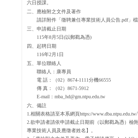
六日授課。
二、應檢附之文件及著作
請詳附件「徵聘兼任專業技術人員公告.pdf」
三、申請截止日期
115年8月5日(以郵戳為憑)
四、起聘日期
116年2月1日
五、單位聯絡人
聯絡人：康專員
電 話：（02）8674-1111分機66555
傳 真：（02）8671-5912
E-mail：mba_hd@gm.ntpu.edu.tw
六、備註
1.相關表格請至本系網頁https://www.dba.ntpu.edu.t
2.欲申請者請依申請截止日期前（以郵戳為憑）檢附
專業技術人員及應徵者姓名】。