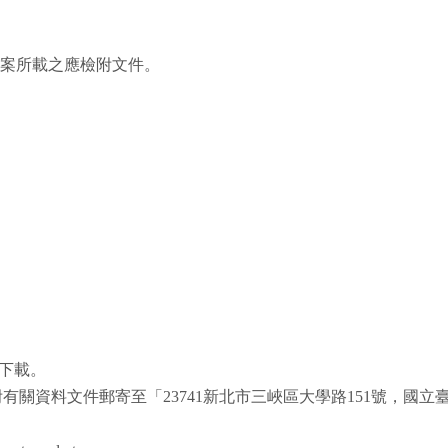
檔案所載之應檢附文件。
w/下載。
有關資料文件郵寄至「23741新北市三峽區大學路151號，國