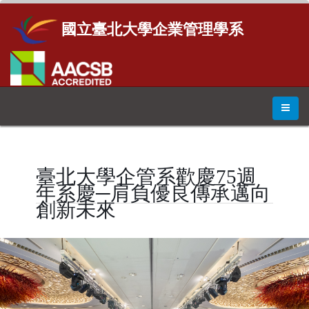
國立臺北大學企業管理學系
臺北大學企管系歡慶75週
年系慶─肩負優良傳承邁向
創新未來