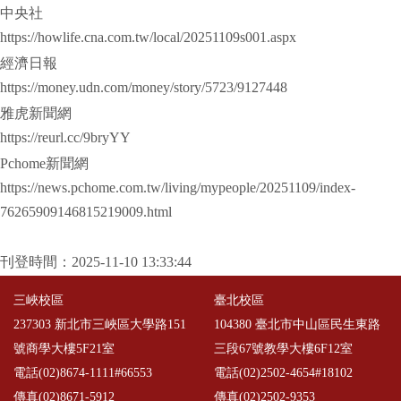
中央社
https://howlife.cna.com.tw/local/20251109s001.aspx
經濟日報
https://money.udn.com/money/story/5723/9127448
雅虎新聞網
https://reurl.cc/9bryYY
Pchome新聞網
https://news.pchome.com.tw/living/mypeople/20251109/index-
76265909146815219009.html
刊登時間：2025-11-10 13:33:44
三峽校區
臺北校區
237303 新北市三峽區大學路151
104380 臺北市中山區民生東路
號商學大樓5F21室
三段67號教學大樓6F12室
電話(02)8674-1111#66553
電話(02)2502-4654#18102
傳真(02)8671-5912
傳真(02)2502-9353