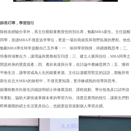
師長叮嚀，學習指引
除校友經驗分享外，系主任蔡顯童教授也特別出席，勉勵MBA新生。主任提醒
同學，攻讀MBA不僅是追求學位，更是一場自我成長與視野拓展的歷程。他也
勉勵MBA學生時常提醒自己五件事：一、保持學習熱情，持續挑戰思考；二、
培養跨域整合力，讓理論與實務相互印證；三、建立人脈與信任，MBA同學之
間是終身的寶貴資產；四、勇於表達與分享，在討論中磨練思辨力；五、懂得
平衡生活，讓學習成為人生的能量來源。主任以溫暖而堅定的話語，期勉所有
新生在北大MBA的旅程中，不僅充實知識，更淬鍊成熟的領導與思考。
妮珊助教亦向新生詳細說明碩士班修業流程、課程規劃、學分抵免及口試申請
等要點，協助大家快速掌握未來的學習方向。清楚且實用的指引，讓新生們對
即將展開的碩士生活更具信心，也能更從容規劃個人學習步調。