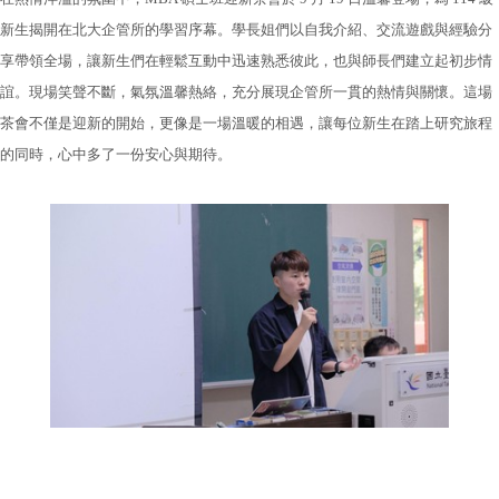
新生揭開在北大企管所的學習序幕。學長姐們以自我介紹、交流遊戲與經驗分
享帶領全場，讓新生們在輕鬆互動中迅速熟悉彼此，也與師長們建立起初步情
誼。現場笑聲不斷，氣氛溫馨熱絡，充分展現企管所一貫的熱情與關懷。這場
茶會不僅是迎新的開始，更像是一場溫暖的相遇，讓每位新生在踏上研究旅程
的同時，心中多了一份安心與期待。