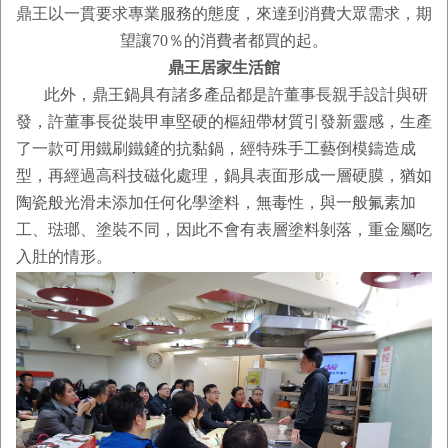
鼎王以一貫要求專業服務的態度，來達到消費大眾需求，期
望讓70％的消費者都買的起。
鼎王居家生活館
此外，鼎王鍋具有諸多產品都是許董事長親手設計與研
發，許董事長從裝甲車堅硬的樞紐帶材質引發新靈感，生產
了一款可用鐵刷鐵鏟的抗黏鍋，經特殊手工藝倒模鑄造成
型，再經過高科技磁化處理，鍋具表面形成一層硬膜，猶如
陶瓷般光滑未添加任何化學塗料，無毒性，與一般氟素加
工、琺瑯、塗裝不同，因此不會有表層塗料剝落，重金屬吃
入肚的情形。