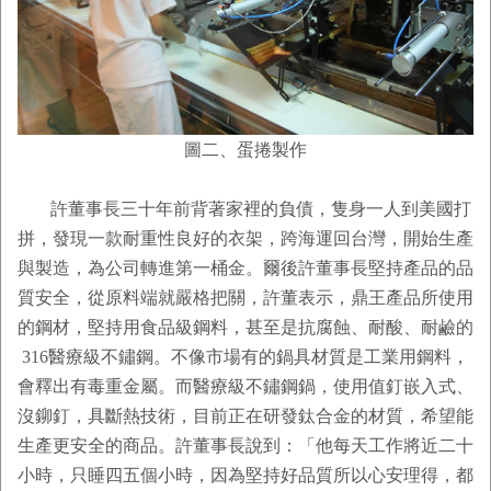
圖二、蛋捲製作
許董事長三十年前背著家裡的負債，隻身一人到美國打
拼，發現一款耐重性良好的衣架，跨海運回台灣，開始生產
與製造，為公司轉進第一桶金。爾後許董事長堅持產品的品
質安全，從原料端就嚴格把關，許董表示，鼎王產品所使用
的鋼材，堅持用食品級鋼料，甚至是抗腐蝕、耐酸、耐鹼的
316醫療級不鏽鋼。不像市場有的鍋具材質是工業用鋼料，
會釋出有毒重金屬。而醫療級不鏽鋼鍋，使用值釘嵌入式、
沒鉚釘，具斷熱技術，目前正在研發鈦合金的材質，希望能
生產更安全的商品。許董事長說到：「他每天工作將近二十
小時，只睡四五個小時，因為堅持好品質所以心安理得，都