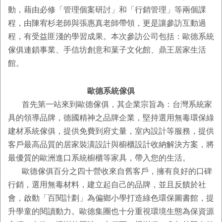
動，藉由必修「管理個案研討」和「行銷管理」等兩個課
程，由陳宥杉老師與張惠真老師帶領，更是讓參訪互動過
程，有受益匪淺的學習成果。本次參訪公司包括：歐德系統
傢俱連鎖事業、手信坊創意和菓子文化館、鼎王居家生活
館。
歐德系統傢俱
首先第一站來到歐德傢俱，其企業宗旨為：台灣系統家
具的領導品牌，德國精神之品牌企業，堅持選用無毒環保綠
建材系統傢俱，提供免費到府丈量，室內設計等服務，提供
客戶最高品質的居家裝潢設計與櫥櫃設計收納解決方案，將
最優質的歐洲進口系統櫥櫃等家具，帶入您的生活。
歐德傢俱百分之四十營收來自舊客戶，擁有良好的口碑
行銷，選用無毒材料，建立起自己的品牌，並且反饋於社
會，啟動「百閱計劃」為偏鄉小學打造綠色環保圖書館，提
升學童的閱讀動力。歐德集團也十分重視環境生態為保資源