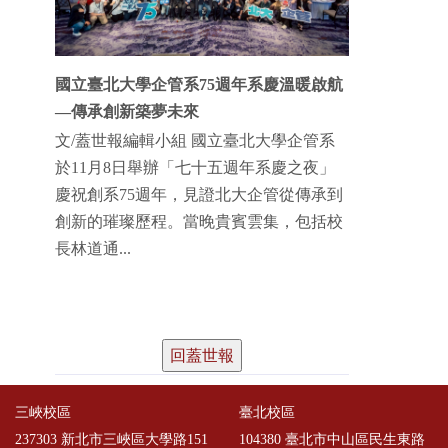
國立臺北大學企管系75週年系慶溫暖啟航
—傳承創新築夢未來
文/蓋世報編輯小組 國立臺北大學企管系
於11月8日舉辦「七十五週年系慶之夜」
慶祝創系75週年，見證北大企管從傳承到
創新的璀璨歷程。當晚貴賓雲集，包括校
長林道通...
回蓋世報
三峽校區
臺北校區
237303 新北市三峽區大學路151
104380 臺北市中山區民生東路