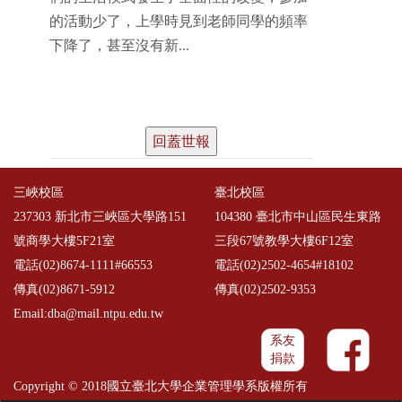
的活動少了，上學時見到老師同學的頻率
下降了，甚至沒有新...
回蓋世報
三峽校區
臺北校區
237303 新北市三峽區大學路151
104380 臺北市中山區民生東路
號商學大樓5F21室
三段67號教學大樓6F12室
電話(02)8674-1111#66553
電話(02)2502-4654#18102
傳真(02)8671-5912
傳真(02)2502-9353
Email:dba@mail.ntpu.edu.tw
系友
捐款
Copyright © 2018國立臺北大學企業管理學系版權所有