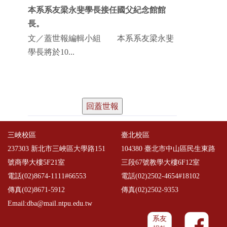
本系系友梁永斐學長接任國父紀念館館
長。
文／蓋世報編輯小組 本系系友梁永斐
學長將於10...
回蓋世報
三峽校區
臺北校區
237303 新北市三峽區大學路151
104380 臺北市中山區民生東路
號商學大樓5F21室
三段67號教學大樓6F12室
電話(02)8674-1111#66553
電話(02)2502-4654#18102
傳真(02)8671-5912
傳真(02)2502-9353
Email:dba@mail.ntpu.edu.tw
系友