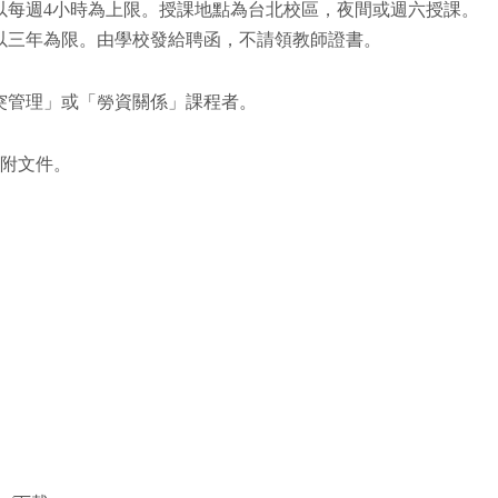
以每週4小時為上限。授課地點為台北校區，夜間或週六授課。
以三年為限。由學校發給聘函，不請領教師證書。
突管理」或「勞資關係」課程者。
檢附文件。