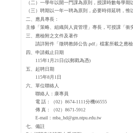
（二）一學年以開一門課為原則，授課時數每學期
（三）聘期以一年一聘為原則，必要時得延聘，惟
二、應具專長：
主修「策略、組織與人資管理」專長，可授課「衝
三、應檢附之文件及著作
請詳附件「徵聘教師公告.pdf」檔案所載之應
四、申請截止日期
115年1月21日(以郵戳為憑)
五、起聘日期
115年8月1日
六、單位聯絡人
聯絡人：康專員
電 話：（02）8674-1111分機66555
傳 真：（02）8671-5912
E-mail：mba_hd@gm.ntpu.edu.tw
七、備註