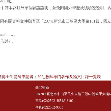
.tw/下載。
免附中譯本及駐外單位驗證證明，並免附國外學歷成績驗證證明、
檢附有關資料文件郵寄至「23741新北市三峽區大學路151號，
edu.tw。
郵信封）。
兼任博士生講師申請書
；
302_教師專門著作及論文目錄一覽表
臺北校區
104380 臺北市中山區民生東路三段67號教學大樓6
電話(02)2502-4654#18102
傳真(02)2502-9353