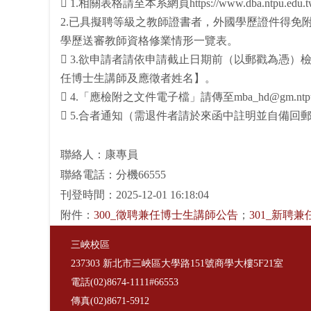
 1.相關表格請至本系網頁https://www.dba.ntpu.edu
2.已具擬聘等級之教師證書者，外國學歷證件得
學歷送審教師資格修業情形一覽表。
 3.欲申請者請依申請截止日期前（以郵戳為憑）
任博士生講師及應徵者姓名】。
 4.「應檢附之文件電子檔」請傳至mba_hd@gm.ntpu.
 5.合者通知（需退件者請於來函中註明並自備回
聯絡人：康專員
聯絡電話：分機66555
刊登時間：2025-12-01 16:18:04
附件：
300_徵聘兼任博士生講師公告
；
301_新聘
三峽校區
237303 新北市三峽區大學路151號商學大樓5F21室
電話(02)8674-1111#66553
傳真(02)8671-5912