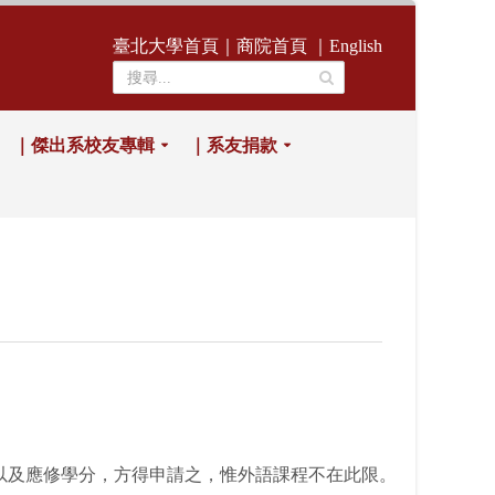
臺北大學首頁
｜
商院首頁
｜
English
｜傑出系校友專輯
｜系友捐款
以及應修學分，方得申請之，惟外語課程不在此限。