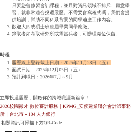
只要您曾修習會計課程，並且對資訊領域不排斥、願意學
習，
就非常適合投遞履歷。不需要會寫程式碼，我們會提
供培訓，
幫助不同科系背景的同學適應工作內容。
歡迎大四或碩士班應屆畢業同學應徵。
錄取者如考取研究所或需當兵者，可辦理職位保留。
時程
履歷線上登錄截止日期：2025年11月28日（五）
面試日期：2025年12月05日（五）
預計到職日：2026年7月～9月
立即投遞履歷，開啟你的跨域職涯新篇章！
2026校園徵才-數位審計服務｜KPMG_安侯建業聯合會計師
事務
所｜台北市－104 人力銀行
相關資訊可掃描下方QR-Code