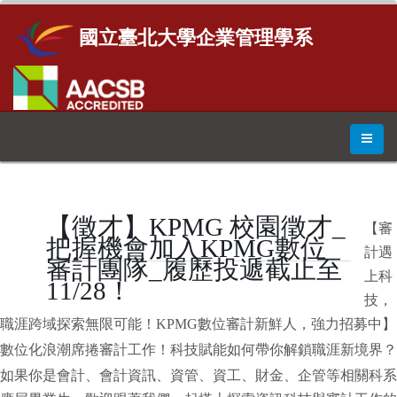
國立臺北大學企業管理學系
【徵才】KPMG 校園徵才_
【審
把握機會加入KPMG數位
計遇
審計團隊_履歷投遞截止至
上科
11/28！
技，
職涯跨域探索無限可能！KPMG數位審計新鮮人
，強力招募中】
數位化浪潮席捲審計工作！科技賦能如何帶你解鎖職涯新境界？
如果你是會計、會計資訊、資管、資工、財金、
企管等相關科系