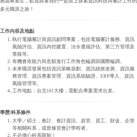
應屆畢業生，
歡迎跟著我們一起搭上探索資訊科技與審計工作的
多元職涯之旅！
工作內容及地點
執行電腦審計與資訊顧問專案，包括電腦審計服務、資訊
風險評估、
資訊內控建置、法令遵循評估、第三方管理及
查核等。
有機會依能力與意願進行工作角色輪調與國際輪調。
未來職涯發展包括資訊策略規劃、資訊績效改善、資訊服
務管理、
資訊專案管理、資訊系統驗證、ERP導入、資訊
風險管理等。
工作地點：台北101大樓，需配合專案需求出差。
學歷/科系條件
大學／碩士，會計、會計資訊、資管、資工、財金、
企管
等相關科系，或曾修習會計學程者。
不必擔心科系限制！