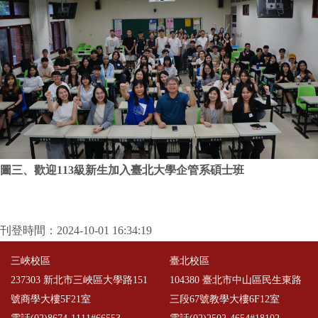
圖三、歡迎113級新生加入臺北大學企管系碩士班
刊登時間：2024-10-01 16:34:19
三峽校區
臺北校區
237303 新北市三峽區大學路151
104380 臺北市中山區民生東路
號商學大樓5F21室
三段67號教學大樓6F12室
電話(02)8674-1111#66553
電話(02)2502-4654#18102