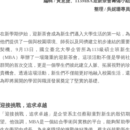
編輯 / 黃意捷、113MBA迎新茶會籌備小組
整理 / 吳妮珊專員
在新學期伊始，迎新茶會成為新生們邁入大學生活的第一站，為
他們提供了一個與校園環境、師長以及同儕建立初步連結的重要
契機。9月13日，國立臺北大學企管所為113級碩士班新生
（MBA）舉辦了一場隆重的迎新茶會。這項活動不僅是學術社
群間的首次交流，更是一個學生們彼此建立人脈、拓展視野的珍
貴機會。透過這場活動，新生們不僅能更好地融入校園生活，還
為即將展開的學習與職涯發展奠定了堅實的基礎。
迎接挑戰，追求卓越
「迎接挑戰，追求卓越」是企管系主任蔡顯童對新生的殷切期
望。他強調，MBA是一個結合學術與實務的平台，能夠幫助學
生在學習中成長，為未來職場的挑戰做好準備。蔡主任鼓勵新生