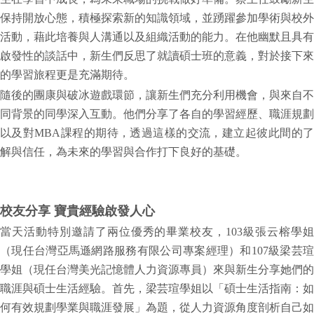
保持開放心態，積極探索新的知識領域，並踴躍參加學術與校外
活動，藉此培養與人溝通以及組織活動的能力。在他幽默且具有
啟發性的談話中，新生們反思了就讀碩士班的意義，對於接下來
的學習旅程更是充滿期待。
隨後的團康與破冰遊戲環節，讓新生們充分利用機會，與來自不
同背景的同學深入互動。他們分享了各自的學習經歷、職涯規劃
以及對MBA課程的期待，透過這樣的交流，建立起彼此間的了
解與信任，為未來的學習與合作打下良好的基礎。
校友分享 寶貴經驗啟發人心
當天活動特別邀請了兩位優秀的畢業校友，103級張云榕學姐
（現任台灣亞馬遜網路服務有限公司專案經理）和107級梁芸瑄
學姐（現任台灣美光記憶體人力資源專員）來與新生分享她們的
職涯與碩士生活經驗。首先，梁芸瑄學姐以「碩士生活指南：如
何有效規劃學業與職涯發展」為題，從人力資源角度剖析自己如