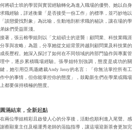
何將碩士班的學習與實習經驗轉化為進入職場的優勢。她以自身
求職經驗，詳述衡量「是否接受一份工作」的標準，並巧妙地以
「談戀愛找對象」為比喻，生動地剖析求職的秘訣，讓在場的學
弟妹們受益匪淺。
接著，張云榕學姐則以「文組碩士的逆襲：顧問業、科技業職涯
分享與攻略」為題，分享她從文組背景跨越到顧問業及科技業的
成長歷程。她深入探討了如何在不同領域的跨部門協作與專案管
理中，逐步累積職場經驗。張學姐特別強調，態度是成功的關
鍵，她引用亞馬遜總裁Andy Jassy的名言：「你無法掌控所有工
作中的事情，但你能掌控你的態度」，鼓勵新生們在學業或職場
上都要保持積極的態度。
圓滿結束，全新起點
在兩位學姐精彩且啟發人心的分享後，活動也順利進入尾聲。感
謝蔡顯童主任及楊運秀老師的蒞臨指導，讓這場迎新茶會更加完