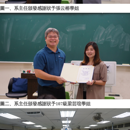
圖一、系主任頒發感謝狀予張云榕學姐
圖二、系主任頒發感謝狀予107級梁芸瑄學姐