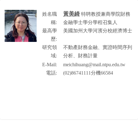
黃美綺
姓名職
特聘教授兼商學院財務
稱:
金融學士學分學程召集人
最高學
美國加州大學河濱分校經濟博士
歷:
研究領
不動產財務金融、實證時間序列
域:
分析、財務計量
E-Mail:
meichihuang@mail.ntpu.edu.tw
電話:
(02)86741111分機66584