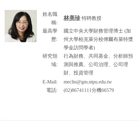
姓名職
林美珍
特聘教授
稱:
最高學
國立中央大學財務管理博士 (加
歷:
州大學柏克萊分校傅爾布萊特獎
學金訪問學者)
研究領
行為財務、共同基金、分析師預
域:
測與推薦、公司治理、公司理
財、投資管理
E-Mail:
meclin@gm.ntpu.edu.tw
電話:
(02)86741111分機66579