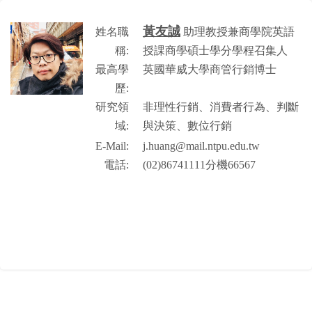
黃友誠
姓名職
助理教授兼商學院英語
稱:
授課商學碩士學分學程召集人
最高學
英國華威大學商管行銷博士
歷:
研究領
非理性行銷、消費者行為、判斷
域:
與決策、數位行銷
E-Mail:
j.huang@mail.ntpu.edu.tw
電話:
(02)86741111分機66567