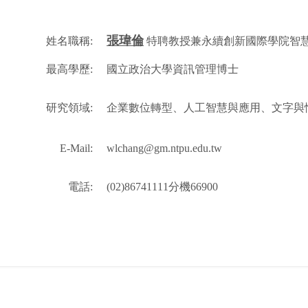
張瑋倫
姓名職稱:
特聘教授兼永續創新國際學院智
最高學歷:
國立政治大學資訊管理博士
研究領域:
企業數位轉型、人工智慧與應用、文字與
E-Mail:
wlchang@gm.ntpu.edu.tw
電話:
(02)86741111分機66900