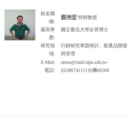
姓名職
蔡坤宏
特聘教授
稱:
最高學
國立臺北大學企管博士
歷:
研究領
行銷研究專題研討、新產品開發
域:
與管理
E-Mail:
atmas@mail.ntpu.edu.tw
電話:
(02)86741111分機66568