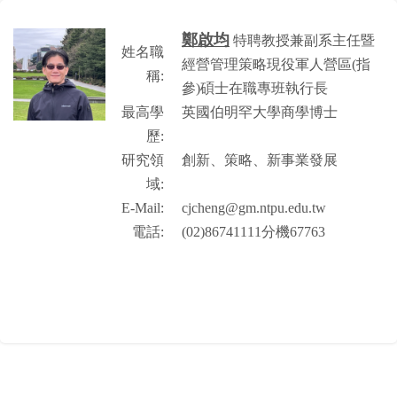
鄭啟均
特聘教授兼副系主任暨
姓名職
經營管理策略現役軍人營區(指
稱:
參)碩士在職專班執行長
最高學
英國伯明罕大學商學博士
歷:
研究領
創新、策略、新事業發展
域:
E-Mail:
cjcheng@gm.ntpu.edu.tw
電話:
(02)86741111分機67763