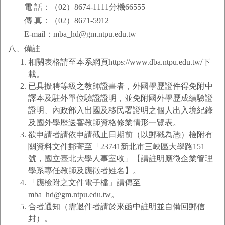
電 話：（02）8674-1111分機66555
傳 真：（02）8671-5912
E-mail：mba_hd@gm.ntpu.edu.tw
八、備註
相關表格請至本系網頁https://www.dba.ntpu.edu.tw/下
載。
已具擬聘等級之教師證書者，外國學歷證件得免附中
譯本及駐外單位驗證證明，並免附國外學歷成績驗證
證明、內政部入出國及移民署證明之個人出入境紀錄
及國外學歷送審教師資格修業情形一覽表。
欲申請者請依申請截止日期前（以郵戳為憑）檢附有
關資料文件郵寄至「23741新北市三峽區大學路151
號，國立臺北大學人事室收」【請註明應徵企業管理
學系專任教師及應徵者姓名】。
「應檢附之文件電子檔」請傳至
mba_hd@gm.ntpu.edu.tw。
合者通知（需退件者請於來函中註明並自備回郵信
封）。